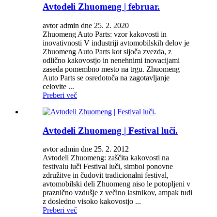
Avtodeli Zhuomeng | februar.
avtor admin dne 25. 2. 2020
Zhuomeng Auto Parts: vzor kakovosti in
inovativnosti V industriji avtomobilskih delov je
Zhuomeng Auto Parts kot sijoča ​​zvezda, z
odlično kakovostjo in nenehnimi inovacijami
zaseda pomembno mesto na trgu. Zhuomeng
Auto Parts se osredotoča na zagotavljanje
celovite ...
Preberi več
Avtodeli Zhuomeng | Festival luči.
avtor admin dne 25. 2. 2012
Avtodeli Zhuomeng: zaščita kakovosti na
festivalu luči Festival luči, simbol ponovne
združitve in čudovit tradicionalni festival,
avtomobilski deli Zhuomeng niso le potopljeni v
praznično vzdušje z večino lastnikov, ampak tudi
z dosledno visoko kakovostjo ...
Preberi več