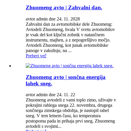
Zhuomeng avto | Zahvalni dan.
avtor admin dne 24. 11. 2028
Zahvalni dan za avtomobilske dele Zhuomeng:
Avtodeli Zhuomeng, hvala V svetu avtomobilov
je vsak del kot ključni zobnik v natančnem
instrumentu, majhen, a z nepogrešljivo močjo.
Avtodeli Zhuomeng, kot junak avtomobilske
panoge v zakulisju, na ...
Preberi več
Zhuomeng avto | sončna energija
lahek sneg.
avtor admin dne 24. 11. 22
Zhuomeng avtodeli z vami toplo zimo, uživajte v
pokrajini rahlega snega 22. novembra, drugega
sončnega zimskega obdobja, je nastopil rahel
sneg. V tem letnem času, ko temperatura
postopoma pada in prihaja prvi sneg, Zhuomeng
avtodeli s svojimi...