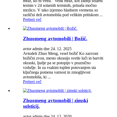
mraz, ko ni vetra." Velik mraz, kot zadnji solarni
termin v 24 solarnih terminih, prinaša močno
mrzlico. V tako izjemno hladnem vremenu so
različni deli avtomobila pod velikim pritiskom ...
Preberi več
Zhuomeng avtomobili | Božič.
avtor admin dne 24. 12. 2025
Avtodeli Zhuo Meng, vesel božič Ko zazvoni
božični zvon, mesto okrasijo svetle luči in barviti
okraski, ljudje pa se potopijo v praznično
vzdušje. In za vsakim toplim potovanjem sta
ključnega pomena varnost in zmogljivost
avtomobila, ki ...
Preberi več
Zhuomeng avtomobili | zimski
solsticij.
avtor admin dne 24. 12. 2020