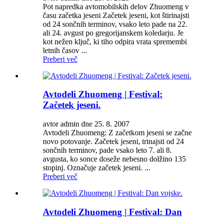
Pot napredka avtomobilskih delov Zhuomeng v
času začetka jeseni Začetek jeseni, kot štirinajsti
od 24 sončnih terminov, vsako leto pade na 22.
ali 24. avgust po gregorijanskem koledarju. Je
kot nežen ključ, ki tiho odpira vrata spremembi
letnih časov ...
Preberi več
Avtodeli Zhuomeng | Festival:
Začetek jeseni.
avtor admin dne 25. 8. 2007
Avtodeli Zhuomeng: Z začetkom jeseni se začne
novo potovanje. Začetek jeseni, trinajsti od 24
sončnih terminov, pade vsako leto 7. ali 8.
avgusta, ko sonce doseže nebesno dolžino 135
stopinj. Označuje začetek jeseni. ...
Preberi več
Avtodeli Zhuomeng | Festival: Dan