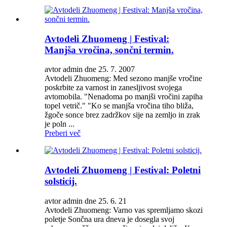
Avtodeli Zhuomeng | Festival:
Manjša vročina, sončni termin.
avtor admin dne 25. 7. 2007
Avtodeli Zhuomeng: Med sezono manjše vročine
poskrbite za varnost in zanesljivost svojega
avtomobila. "Nenadoma po manjši vročini zapiha
topel vetrič." "Ko se manjša vročina tiho bliža,
žgoče sonce brez zadržkov sije na zemljo in zrak
je poln ...
Preberi več
Avtodeli Zhuomeng | Festival: Poletni
solsticij.
avtor admin dne 25. 6. 21
Avtodeli Zhuomeng: Varno vas spremljamo skozi
poletje Sončna ura dneva je dosegla svoj