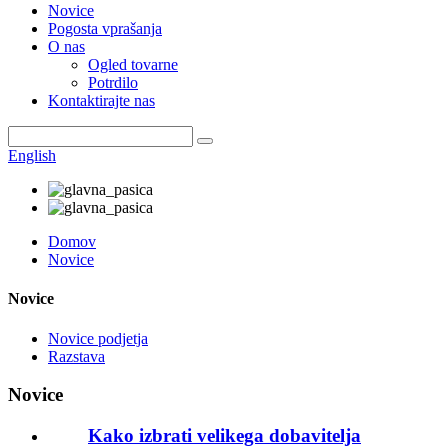
Novice
Pogosta vprašanja
O nas
Ogled tovarne
Potrdilo
Kontaktirajte nas
English
Domov
Novice
Novice
Novice podjetja
Razstava
Novice
Kako izbrati velikega dobavitelja