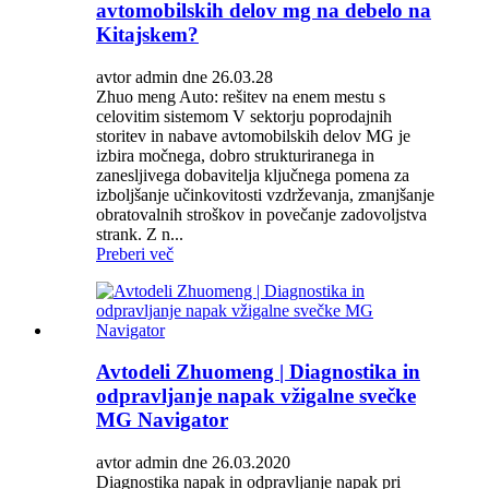
avtomobilskih delov mg na debelo na
Kitajskem?
avtor admin dne 26.03.28
Zhuo meng Auto: rešitev na enem mestu s
celovitim sistemom V sektorju poprodajnih
storitev in nabave avtomobilskih delov MG je
izbira močnega, dobro strukturiranega in
zanesljivega dobavitelja ključnega pomena za
izboljšanje učinkovitosti vzdrževanja, zmanjšanje
obratovalnih stroškov in povečanje zadovoljstva
strank. Z n...
Preberi več
Avtodeli Zhuomeng | Diagnostika in
odpravljanje napak vžigalne svečke
MG Navigator
avtor admin dne 26.03.2020
Diagnostika napak in odpravljanje napak pri