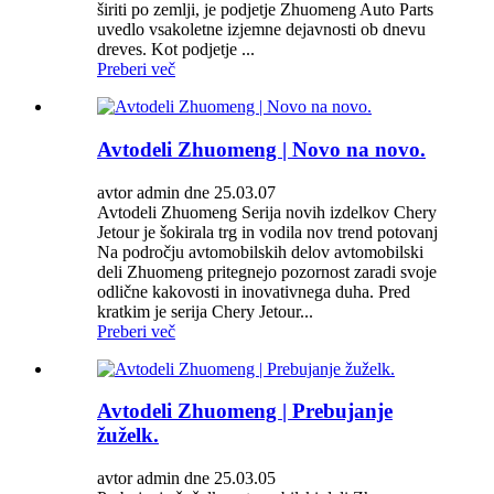
širiti po zemlji, je podjetje Zhuomeng Auto Parts
uvedlo vsakoletne izjemne dejavnosti ob dnevu
dreves. Kot podjetje ...
Preberi več
Avtodeli Zhuomeng | Novo na novo.
avtor admin dne 25.03.07
Avtodeli Zhuomeng Serija novih izdelkov Chery
Jetour je šokirala trg in vodila nov trend potovanj
Na področju avtomobilskih delov avtomobilski
deli Zhuomeng pritegnejo pozornost zaradi svoje
odlične kakovosti in inovativnega duha. Pred
kratkim je serija Chery Jetour...
Preberi več
Avtodeli Zhuomeng | Prebujanje
žuželk.
avtor admin dne 25.03.05