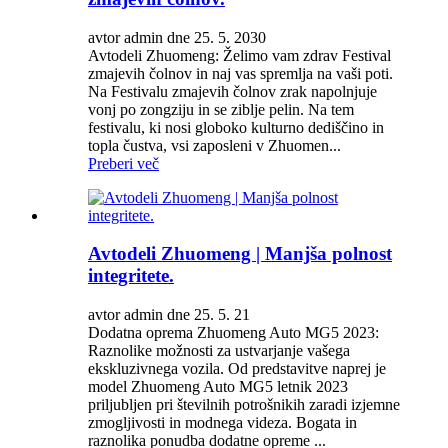
avtor admin dne 25. 5. 2030
Avtodeli Zhuomeng: Želimo vam zdrav Festival
zmajevih čolnov in naj vas spremlja na vaši poti.
Na Festivalu zmajevih čolnov zrak napolnjuje
vonj po zongziju in se ziblje pelin. Na tem
festivalu, ki nosi globoko kulturno dediščino in
topla čustva, vsi zaposleni v Zhuomen...
Preberi več
Avtodeli Zhuomeng | Manjša polnost
integritete.
avtor admin dne 25. 5. 21
Dodatna oprema Zhuomeng Auto MG5 2023:
Raznolike možnosti za ustvarjanje vašega
ekskluzivnega vozila. Od predstavitve naprej je
model Zhuomeng Auto MG5 letnik 2023
priljubljen pri številnih potrošnikih zaradi izjemne
zmogljivosti in modnega videza. Bogata in
raznolika ponudba dodatne opreme ...