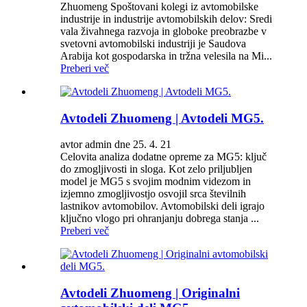
Zhuomeng Spoštovani kolegi iz avtomobilske
industrije in industrije avtomobilskih delov: Sredi
vala živahnega razvoja in globoke preobrazbe v
svetovni avtomobilski industriji je Saudova
Arabija kot gospodarska in tržna velesila na Mi...
Preberi več
Avtodeli Zhuomeng | Avtodeli MG5.
avtor admin dne 25. 4. 21
Celovita analiza dodatne opreme za MG5: ključ
do zmogljivosti in sloga. Kot zelo priljubljen
model je MG5 s svojim modnim videzom in
izjemno zmogljivostjo osvojil srca številnih
lastnikov avtomobilov. Avtomobilski deli igrajo
ključno vlogo pri ohranjanju dobrega stanja ...
Preberi več
Avtodeli Zhuomeng | Originalni