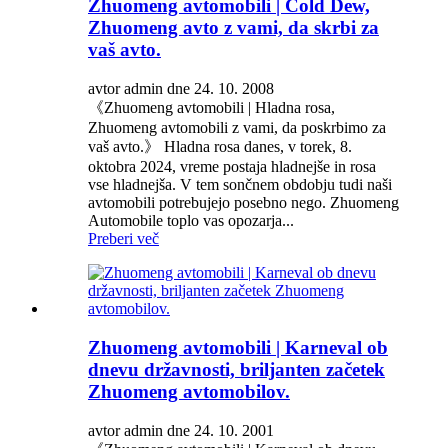
Zhuomeng avtomobili | Cold Dew,
Zhuomeng avto z vami, da skrbi za
vaš avto.
avtor admin dne 24. 10. 2008
《Zhuomeng avtomobili | Hladna rosa,
Zhuomeng avtomobili z vami, da poskrbimo za
vaš avto.》 Hladna rosa danes, v torek, 8.
oktobra 2024, vreme postaja hladnejše in rosa
vse hladnejša. V tem sončnem obdobju tudi naši
avtomobili potrebujejo posebno nego. Zhuomeng
Automobile toplo vas opozarja...
Preberi več
Zhuomeng avtomobili | Karneval ob
dnevu državnosti, briljanten začetek
Zhuomeng avtomobilov.
avtor admin dne 24. 10. 2001