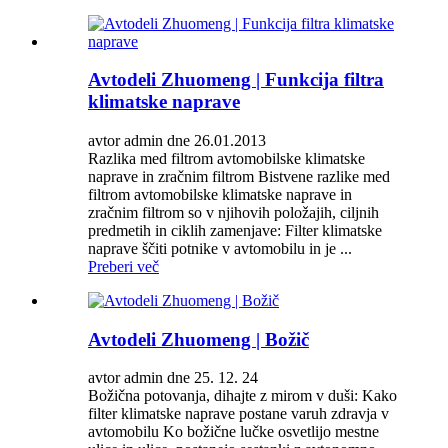
Avtodeli Zhuomeng | Funkcija filtra
klimatske naprave
avtor admin dne 26.01.2013
Razlika med filtrom avtomobilske klimatske
naprave in zračnim filtrom Bistvene razlike med
filtrom avtomobilske klimatske naprave in
zračnim filtrom so v njihovih položajih, ciljnih
predmetih in ciklih zamenjave: Filter klimatske
naprave ščiti potnike v avtomobilu in je ...
Preberi več
Avtodeli Zhuomeng | Božič
avtor admin dne 25. 12. 24
Božična potovanja, dihajte z mirom v duši: Kako
filter klimatske naprave postane varuh zdravja v
avtomobilu Ko božične lučke osvetlijo mestne