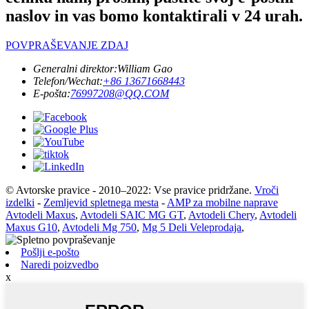
naslov in vas bomo kontaktirali v 24 urah.
POVPRAŠEVANJE ZDAJ
Generalni direktor:
William Gao
Telefon/Wechat:
+86 13671668443
E-pošta:
76997208@QQ.COM
© Avtorske pravice - 2010–2022: Vse pravice pridržane.
Vroči
izdelki
-
Zemljevid spletnega mesta
-
AMP za mobilne naprave
Avtodeli Maxus
,
Avtodeli SAIC MG GT
,
Avtodeli Chery
,
Avtodeli
Maxus G10
,
Avtodeli Mg 750
,
Mg 5 Deli Veleprodaja
,
Pošlji e-pošto
Naredi poizvedbo
x