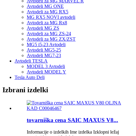
Avtodeli za MG MARVEL R
Avtodeli MG ONE
Avtodeli za MG RX5
MG RX5 NOVI avtodeli
Avtodeli za MG Rx8
Avtodeli MG ZS
Avtodeli za MG ZS-24
Avtodeli za MG ZX/ZST
MG5 i5-23 Avtodeli
Avtodeli MG5-25
Avtodeli MG7-23
Avtodeli TESLA
MODEL 3 Avtodeli
Avtodeli MODEL Y
Tesla Auto Deli
Izbrani izdelki
tovarniška cena SAIC MAXUS V8...
Informacije o izdelkih Ime izdelka Izklopni ležaj