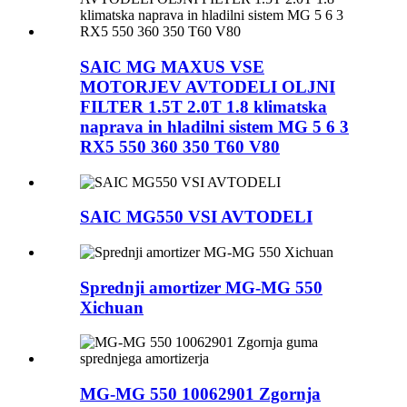
SAIC MG MAXUS VSE
MOTORJEV AVTODELI OLJNI
FILTER 1.5T 2.0T 1.8 klimatska
naprava in hladilni sistem MG 5 6 3
RX5 550 360 350 T60 V80
SAIC MG550 VSI AVTODELI
Sprednji amortizer MG-MG 550
Xichuan
MG-MG 550 10062901 Zgornja