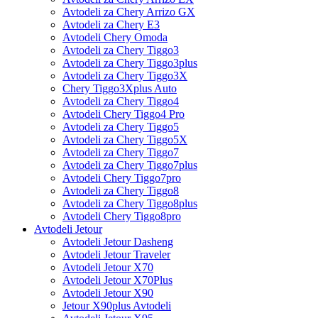
Avtodeli za Chery Arrizo GX
Avtodeli za Chery E3
Avtodeli Chery Omoda
Avtodeli za Chery Tiggo3
Avtodeli za Chery Tiggo3plus
Avtodeli za Chery Tiggo3X
Chery Tiggo3Xplus Auto
Avtodeli za Chery Tiggo4
Avtodeli Chery Tiggo4 Pro
Avtodeli za Chery Tiggo5
Avtodeli za Chery Tiggo5X
Avtodeli za Chery Tiggo7
Avtodeli za Chery Tiggo7plus
Avtodeli Chery Tiggo7pro
Avtodeli za Chery Tiggo8
Avtodeli za Chery Tiggo8plus
Avtodeli Chery Tiggo8pro
Avtodeli Jetour
Avtodeli Jetour Dasheng
Avtodeli Jetour Traveler
Avtodeli Jetour X70
Avtodeli Jetour X70Plus
Avtodeli Jetour X90
Jetour X90plus Avtodeli