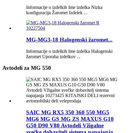
Informacije o izdelkih Ime izdelka Nizka
konfiguracija Žaromet Izdelek ...
MG-MG3-18 Halogenski žaromet...
Informacije o izdelkih Ime izdelka Halogenski
žaromet Uporaba izdelkov ...
Avtodeli za MG 550
SAIC MG RX5 350 360 550 MG5
MG6 MG GS MG ZS MAXUS G10
G50 D90 V80 Avtodeli Vžigalne
svečke dobavitelj sistema napajanja