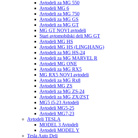
Avtodeli za MG 550
Avtodeli MG 6
Avtodeli za MG 750
Avtodeli za MG GS
Avtodeli za MG GT
MG GT NOVI avtodeli
Stari avtomobilski deli MG GT
Avtodeli MG HS
Avtodeli MG HS (LINGHANG)
Avtodeli za MG HS-24
Avtodeli za MG MARVEL R
Avtodeli MG ONE
Avtodeli za MG RX5
MG RX5 NOVI avtodeli
Avtodeli za MG Rx8
Avtodeli MG ZS
Avtodeli za MG ZS-24
Avtodeli za MG ZX/ZST
MG5 i5-23 Avtodeli
Avtodeli MG5-25
Avtodeli MG7-23
Avtodeli TESLA
MODEL 3 Avtodeli
Avtodeli MODEL Y
Tesla Auto Deli