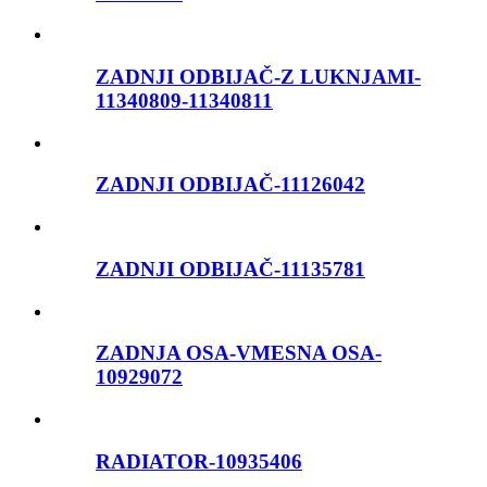
ZADNJI ODBIJAČ-Z LUKNJAMI-
11340809-11340811
ZADNJI ODBIJAČ-11126042
ZADNJI ODBIJAČ-11135781
ZADNJA OSA-VMESNA OSA-
10929072
RADIATOR-10935406