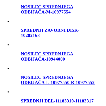
NOSILEC SPREDNJEGA
ODBIJAČA-M-10977554
SPREDNJI ZAVORNI DISK-
10282168
NOSILEC SPREDNJEGA
ODBIJAČA-10944000
NOSILEC SPREDNJEGA
ODBIJAČA-L-10977550-R-10977552
SPREDNJI DEL-11183310-11183317