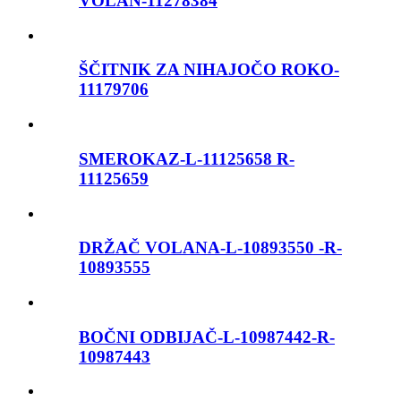
VOLAN-11278384
ŠČITNIK ZA NIHAJOČO ROKO-
11179706
SMEROKAZ-L-11125658 R-
11125659
DRŽAČ VOLANA-L-10893550 -R-
10893555
BOČNI ODBIJAČ-L-10987442-R-
10987443