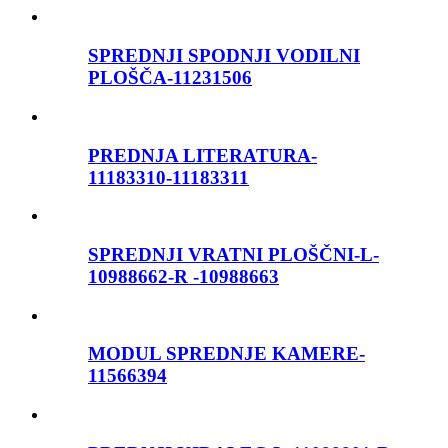
SPREDNJI SPODNJI VODILNI
PLOŠČA-11231506
PREDNJA LITERATURA-
11183310-11183311
SPREDNJI VRATNI PLOŠČNI-L-
10988662-R -10988663
MODUL SPREDNJE KAMERE-
11566394