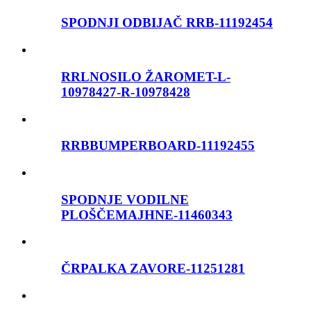
SPODNJI ODBIJAČ RRB-11192454
RRLNOSILO ŽAROMET-L-
10978427-R-10978428
RRBBUMPERBOARD-11192455
SPODNJE VODILNE
PLOŠČEMAJHNE-11460343
ČRPALKA ZAVORE-11251281