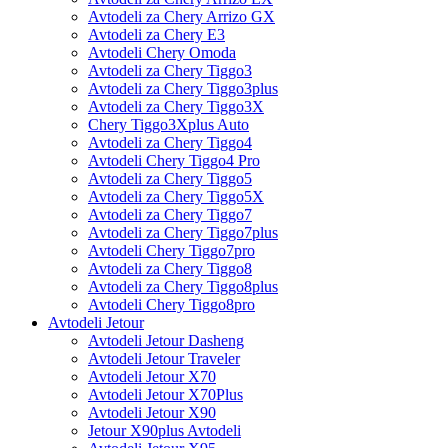
Avtodeli za Chery Arrizo GX
Avtodeli za Chery E3
Avtodeli Chery Omoda
Avtodeli za Chery Tiggo3
Avtodeli za Chery Tiggo3plus
Avtodeli za Chery Tiggo3X
Chery Tiggo3Xplus Auto
Avtodeli za Chery Tiggo4
Avtodeli Chery Tiggo4 Pro
Avtodeli za Chery Tiggo5
Avtodeli za Chery Tiggo5X
Avtodeli za Chery Tiggo7
Avtodeli za Chery Tiggo7plus
Avtodeli Chery Tiggo7pro
Avtodeli za Chery Tiggo8
Avtodeli za Chery Tiggo8plus
Avtodeli Chery Tiggo8pro
Avtodeli Jetour
Avtodeli Jetour Dasheng
Avtodeli Jetour Traveler
Avtodeli Jetour X70
Avtodeli Jetour X70Plus
Avtodeli Jetour X90
Jetour X90plus Avtodeli