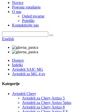
Novice
Pogosta vprašanja
O nas
Ogled tovarne
Potrdilo
Kontaktirajte nas
English
Domov
Izdelki
Avtodeli SAIC MG
Avtodeli za MG 4 ev
Kategorije
Avtodeli Chery
Avtodeli za Chery Arrizo 5
Avtodeli za Chery Arrizo 5plus
Avtodeli za Chery Arrizo 8
Avtodeli za Chery Arrizo EX