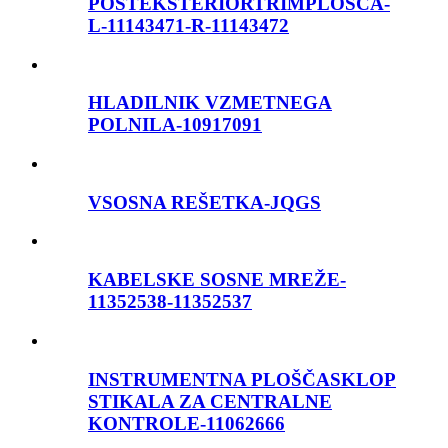
POSTEKSTERIORTRIMPLOŠČA-
L-11143471-R-11143472
HLADILNIK VZMETNEGA
POLNILA-10917091
VSOSNA REŠETKA-JQGS
KABELSKE SOSNE MREŽE-
11352538-11352537
INSTRUMENTNA PLOŠČASKLOP
STIKALA ZA CENTRALNE
KONTROLE-11062666