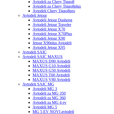
Avtodeli za Chery Tiggo8
Avtodeli za Chery Tiggo8plus
Avtodeli Chery Tiggo8pro
Avtodeli Jetour
Avtodeli Jetour Dasheng
Avtodeli Jetour Traveler
Avtodeli Jetour X70
Avtodeli Jetour X70Plus
Avtodeli Jetour X90
Jetour X90plus Avtodeli
Avtodeli Jetour X95
Avtodeli SAIC
Avtodeli SAIC MAXUS
MAXUS D90 Avtodeli
MAXUS G10 Avtodeli
MAXUS G50 Avtodeli
MAXUS T60 Avtodeli
MAXUS V80 Avtodeli
Avtodeli SAIC MG
Avtodeli MG 3
Avtodeli za MG 350
Avtodeli za MG 360
Avtodeli za MG 4 ev
Avtodeli MG 5
MG 5 EV NOVI avtodeli