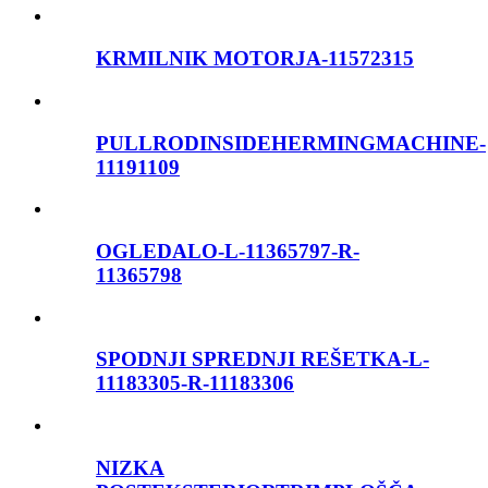
KRMILNIK MOTORJA-11572315
PULLRODINSIDEHERMINGMACHINE-
11191109
OGLEDALO-L-11365797-R-
11365798
SPODNJI SPREDNJI REŠETKA-L-
11183305-R-11183306
NIZKA