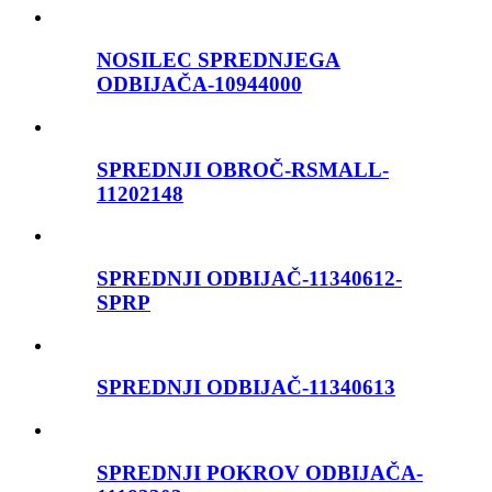
NOSILEC SPREDNJEGA
ODBIJAČA-10944000
SPREDNJI OBROČ-RSMALL-
11202148
SPREDNJI ODBIJAČ-11340612-
SPRP
SPREDNJI ODBIJAČ-11340613
SPREDNJI POKROV ODBIJAČA-