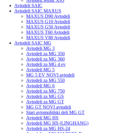
Avtodeli Jetour X95
Avtodeli SAIC
Avtodeli SAIC MAXUS
MAXUS D90 Avtodeli
MAXUS G10 Avtodeli
MAXUS G50 Avtodeli
MAXUS T60 Avtodeli
MAXUS V80 Avtodeli
Avtodeli SAIC MG
Avtodeli MG 3
Avtodeli za MG 350
Avtodeli za MG 360
Avtodeli za MG 4 ev
Avtodeli MG 5
MG 5 EV NOVI avtodeli
Avtodeli za MG 550
Avtodeli MG 6
Avtodeli za MG 750
Avtodeli za MG GS
Avtodeli za MG GT
MG GT NOVI avtodeli
Stari avtomobilski deli MG GT
Avtodeli MG HS
Avtodeli MG HS (LINGHANG)
Avtodeli za MG HS-24