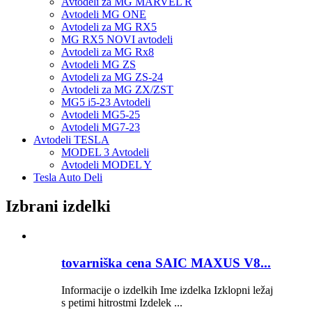
Avtodeli za MG MARVEL R
Avtodeli MG ONE
Avtodeli za MG RX5
MG RX5 NOVI avtodeli
Avtodeli za MG Rx8
Avtodeli MG ZS
Avtodeli za MG ZS-24
Avtodeli za MG ZX/ZST
MG5 i5-23 Avtodeli
Avtodeli MG5-25
Avtodeli MG7-23
Avtodeli TESLA
MODEL 3 Avtodeli
Avtodeli MODEL Y
Tesla Auto Deli
Izbrani izdelki
tovarniška cena SAIC MAXUS V8...
Informacije o izdelkih Ime izdelka Izklopni ležaj
s petimi hitrostmi Izdelek ...