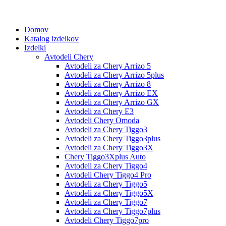
Domov
Katalog izdelkov
Izdelki
Avtodeli Chery
Avtodeli za Chery Arrizo 5
Avtodeli za Chery Arrizo 5plus
Avtodeli za Chery Arrizo 8
Avtodeli za Chery Arrizo EX
Avtodeli za Chery Arrizo GX
Avtodeli za Chery E3
Avtodeli Chery Omoda
Avtodeli za Chery Tiggo3
Avtodeli za Chery Tiggo3plus
Avtodeli za Chery Tiggo3X
Chery Tiggo3Xplus Auto
Avtodeli za Chery Tiggo4
Avtodeli Chery Tiggo4 Pro
Avtodeli za Chery Tiggo5
Avtodeli za Chery Tiggo5X
Avtodeli za Chery Tiggo7
Avtodeli za Chery Tiggo7plus
Avtodeli Chery Tiggo7pro