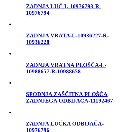
ZADNJA LUČ-L-10976793-R-
10976794
ZADNJA VRATA-L-10936227-R-
10936228
ZADNJA VRATNA PLOŠČA-L-
10988657-R-10988658
SPODNJA ZAŠČITNA PLOŠČA
ZADNJEGA ODBIJAČA-11192467
ZADNJA LUČKA ODBIJAČA-
10976796