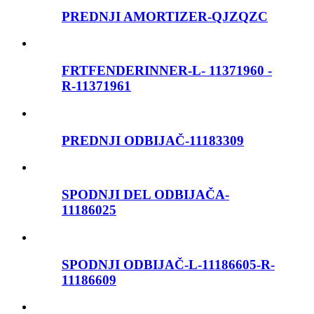
PREDNJI AMORTIZER-QJZQZC
FRTFENDERINNER-L- 11371960 -
R-11371961
PREDNJI ODBIJAČ-11183309
SPODNJI DEL ODBIJAČA-
11186025
SPODNJI ODBIJAČ-L-11186605-R-
11186609