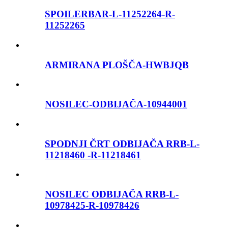
SPOILERBAR-L-11252264-R-
11252265
ARMIRANA PLOŠČA-HWBJQB
NOSILEC-ODBIJAČA-10944001
SPODNJI ČRT ODBIJAČA RRB-L-
11218460 -R-11218461
NOSILEC ODBIJAČA RRB-L-
10978425-R-10978426