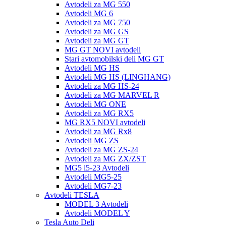
Avtodeli za MG 550
Avtodeli MG 6
Avtodeli za MG 750
Avtodeli za MG GS
Avtodeli za MG GT
MG GT NOVI avtodeli
Stari avtomobilski deli MG GT
Avtodeli MG HS
Avtodeli MG HS (LINGHANG)
Avtodeli za MG HS-24
Avtodeli za MG MARVEL R
Avtodeli MG ONE
Avtodeli za MG RX5
MG RX5 NOVI avtodeli
Avtodeli za MG Rx8
Avtodeli MG ZS
Avtodeli za MG ZS-24
Avtodeli za MG ZX/ZST
MG5 i5-23 Avtodeli
Avtodeli MG5-25
Avtodeli MG7-23
Avtodeli TESLA
MODEL 3 Avtodeli
Avtodeli MODEL Y
Tesla Auto Deli