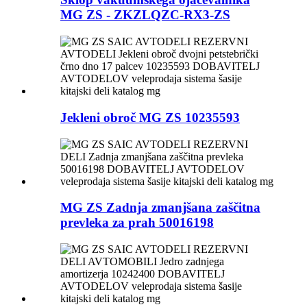
MG ZS - ZKZLQZC-RX3-ZS
Jekleni obroč MG ZS 10235593
MG ZS Zadnja zmanjšana zaščitna
prevleka za prah 50016198