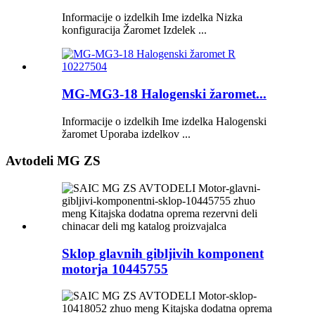
Informacije o izdelkih Ime izdelka Nizka
konfiguracija Žaromet Izdelek ...
MG-MG3-18 Halogenski žaromet...
Informacije o izdelkih Ime izdelka Halogenski
žaromet Uporaba izdelkov ...
Avtodeli MG ZS
Sklop glavnih gibljivih komponent
motorja 10445755