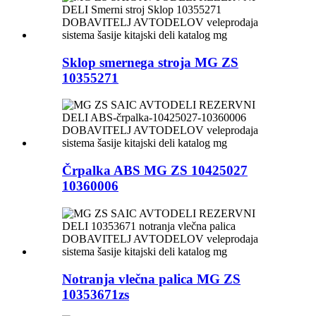
Sklop smernega stroja MG ZS
10355271
Črpalka ABS MG ZS 10425027
10360006
Notranja vlečna palica MG ZS
10353671zs