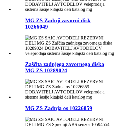
MG ZS Zadnji zavorni disk
10266049
Zaščita zadnjega zavornega diska
MG ZS 10289024
MG ZS Zadnja os 10226859