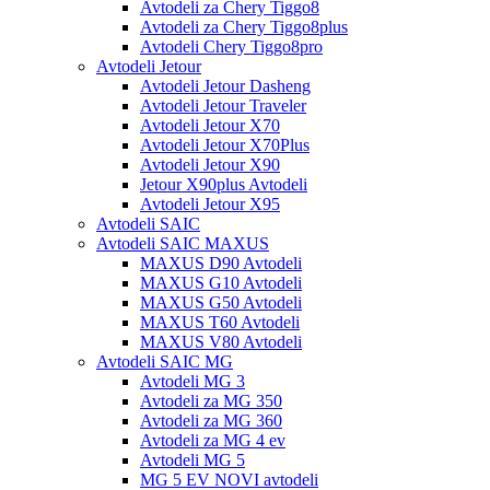
Avtodeli za Chery Tiggo8
Avtodeli za Chery Tiggo8plus
Avtodeli Chery Tiggo8pro
Avtodeli Jetour
Avtodeli Jetour Dasheng
Avtodeli Jetour Traveler
Avtodeli Jetour X70
Avtodeli Jetour X70Plus
Avtodeli Jetour X90
Jetour X90plus Avtodeli
Avtodeli Jetour X95
Avtodeli SAIC
Avtodeli SAIC MAXUS
MAXUS D90 Avtodeli
MAXUS G10 Avtodeli
MAXUS G50 Avtodeli
MAXUS T60 Avtodeli
MAXUS V80 Avtodeli
Avtodeli SAIC MG
Avtodeli MG 3
Avtodeli za MG 350
Avtodeli za MG 360
Avtodeli za MG 4 ev
Avtodeli MG 5
MG 5 EV NOVI avtodeli