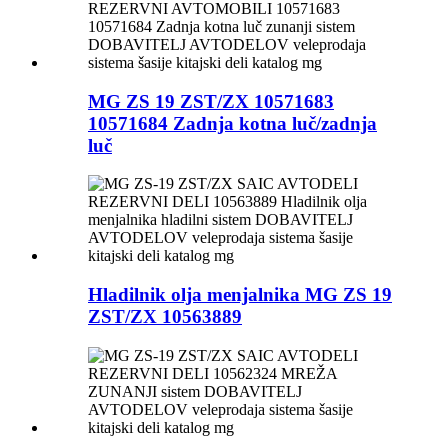
MG ZS 19 ZST/ZX 10571683
10571684 Zadnja kotna luč/zadnja
luč
Hladilnik olja menjalnika MG ZS 19
ZST/ZX 10563889