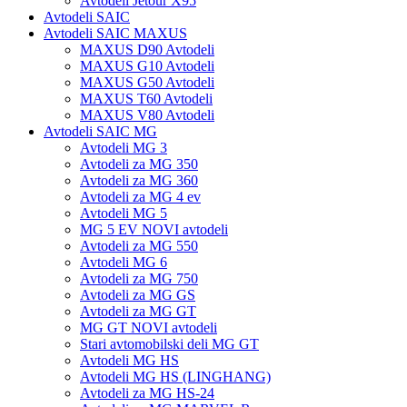
Avtodeli Jetour X95
Avtodeli SAIC
Avtodeli SAIC MAXUS
MAXUS D90 Avtodeli
MAXUS G10 Avtodeli
MAXUS G50 Avtodeli
MAXUS T60 Avtodeli
MAXUS V80 Avtodeli
Avtodeli SAIC MG
Avtodeli MG 3
Avtodeli za MG 350
Avtodeli za MG 360
Avtodeli za MG 4 ev
Avtodeli MG 5
MG 5 EV NOVI avtodeli
Avtodeli za MG 550
Avtodeli MG 6
Avtodeli za MG 750
Avtodeli za MG GS
Avtodeli za MG GT
MG GT NOVI avtodeli
Stari avtomobilski deli MG GT
Avtodeli MG HS
Avtodeli MG HS (LINGHANG)
Avtodeli za MG HS-24