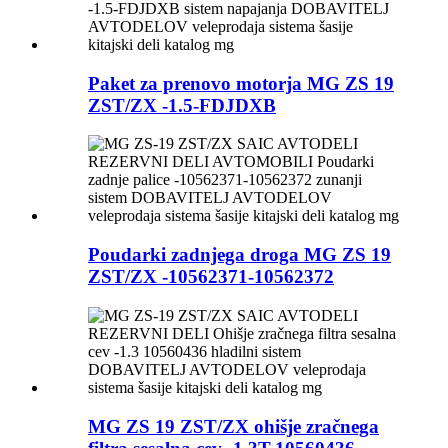
Paket za prenovo motorja MG ZS 19
ZST/ZX -1.5-FDJDXB
Poudarki zadnjega droga MG ZS 19
ZST/ZX -10562371-10562372
MG ZS 19 ZST/ZX ohišje zračnega