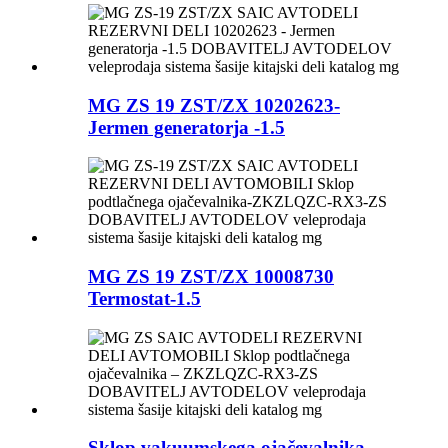
MG ZS 19 ZST/ZX 10202623-
Jermen generatorja -1.5
MG ZS 19 ZST/ZX 10008730
Termostat-1.5
Sklop vakuumskega ojačevalnika