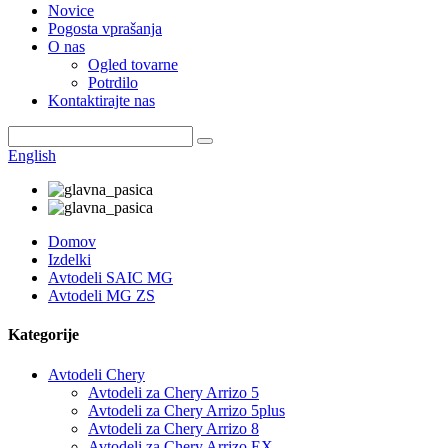
Novice
Pogosta vprašanja
O nas
Ogled tovarne
Potrdilo
Kontaktirajte nas
English
Domov
Izdelki
Avtodeli SAIC MG
Avtodeli MG ZS
Kategorije
Avtodeli Chery
Avtodeli za Chery Arrizo 5
Avtodeli za Chery Arrizo 5plus
Avtodeli za Chery Arrizo 8
Avtodeli za Chery Arrizo EX