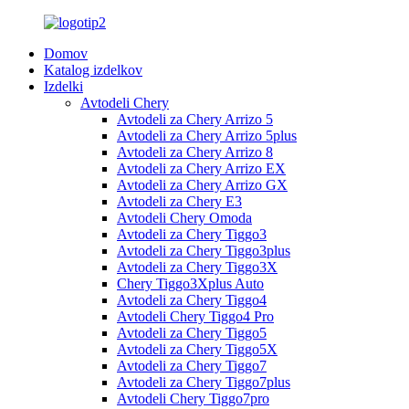
Domov
Katalog izdelkov
Izdelki
Avtodeli Chery
Avtodeli za Chery Arrizo 5
Avtodeli za Chery Arrizo 5plus
Avtodeli za Chery Arrizo 8
Avtodeli za Chery Arrizo EX
Avtodeli za Chery Arrizo GX
Avtodeli za Chery E3
Avtodeli Chery Omoda
Avtodeli za Chery Tiggo3
Avtodeli za Chery Tiggo3plus
Avtodeli za Chery Tiggo3X
Chery Tiggo3Xplus Auto
Avtodeli za Chery Tiggo4
Avtodeli Chery Tiggo4 Pro
Avtodeli za Chery Tiggo5
Avtodeli za Chery Tiggo5X
Avtodeli za Chery Tiggo7
Avtodeli za Chery Tiggo7plus
Avtodeli Chery Tiggo7pro