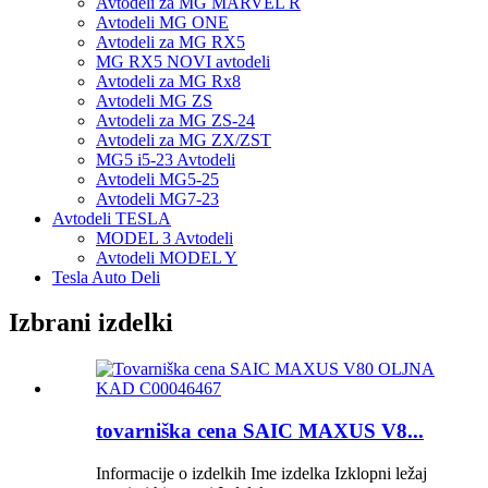
Avtodeli za MG MARVEL R
Avtodeli MG ONE
Avtodeli za MG RX5
MG RX5 NOVI avtodeli
Avtodeli za MG Rx8
Avtodeli MG ZS
Avtodeli za MG ZS-24
Avtodeli za MG ZX/ZST
MG5 i5-23 Avtodeli
Avtodeli MG5-25
Avtodeli MG7-23
Avtodeli TESLA
MODEL 3 Avtodeli
Avtodeli MODEL Y
Tesla Auto Deli
Izbrani izdelki
tovarniška cena SAIC MAXUS V8...
Informacije o izdelkih Ime izdelka Izklopni ležaj