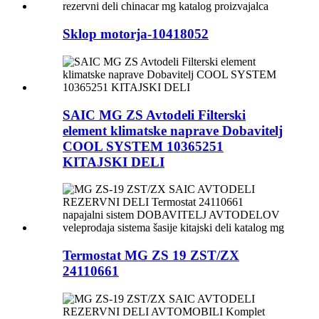
Sklop motorja-10418052
SAIC MG ZS Avtodeli Filterski
element klimatske naprave Dobavitelj
COOL SYSTEM 10365251
KITAJSKI DELI
Termostat MG ZS 19 ZST/ZX
24110661