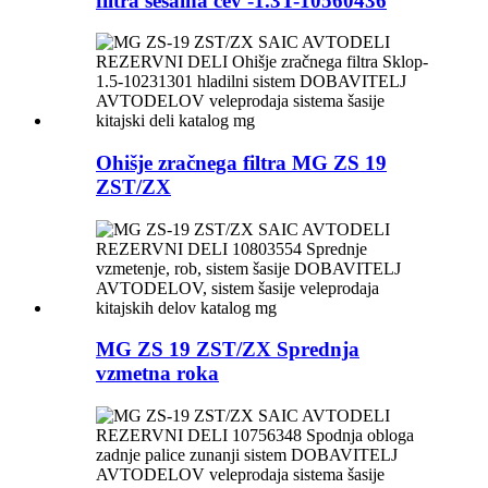
filtra sesalna cev -1.3T-10560436
Ohišje zračnega filtra MG ZS 19
ZST/ZX
MG ZS 19 ZST/ZX Sprednja
vzmetna roka