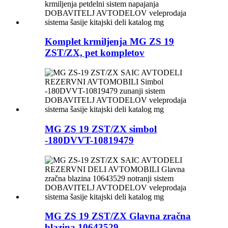
Komplet krmiljenja MG ZS 19
ZST/ZX, pet kompletov
MG ZS 19 ZST/ZX simbol
-180DVVT-10819479
MG ZS 19 ZST/ZX Glavna zračna
blazina 10643529