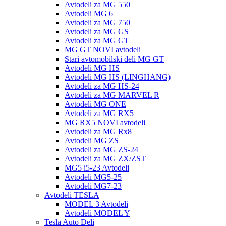
Avtodeli za MG 550
Avtodeli MG 6
Avtodeli za MG 750
Avtodeli za MG GS
Avtodeli za MG GT
MG GT NOVI avtodeli
Stari avtomobilski deli MG GT
Avtodeli MG HS
Avtodeli MG HS (LINGHANG)
Avtodeli za MG HS-24
Avtodeli za MG MARVEL R
Avtodeli MG ONE
Avtodeli za MG RX5
MG RX5 NOVI avtodeli
Avtodeli za MG Rx8
Avtodeli MG ZS
Avtodeli za MG ZS-24
Avtodeli za MG ZX/ZST
MG5 i5-23 Avtodeli
Avtodeli MG5-25
Avtodeli MG7-23
Avtodeli TESLA
MODEL 3 Avtodeli
Avtodeli MODEL Y
Tesla Auto Deli