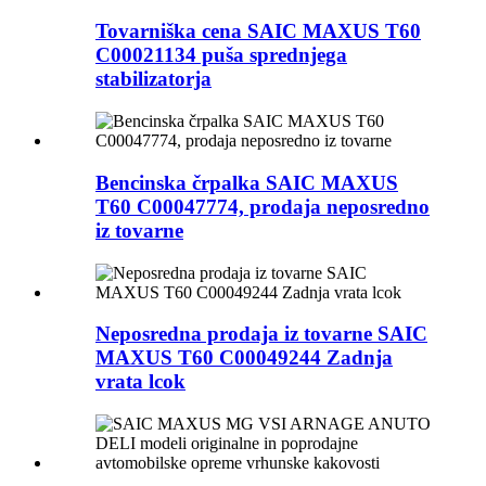
Tovarniška cena SAIC MAXUS T60
C00021134 puša sprednjega
stabilizatorja
Bencinska črpalka SAIC MAXUS
T60 C00047774, prodaja neposredno
iz tovarne
Neposredna prodaja iz tovarne SAIC
MAXUS T60 C00049244 Zadnja
vrata lcok