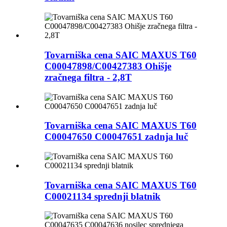
Tovarniška cena SAIC MAXUS T60
C00047898/C00427383 Ohišje
zračnega filtra - 2,8T
Tovarniška cena SAIC MAXUS T60
C00047650 C00047651 zadnja luč
Tovarniška cena SAIC MAXUS T60
C00021134 sprednji blatnik