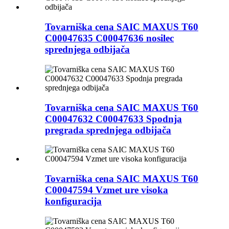
Tovarniška cena SAIC MAXUS T60
C00047635 C00047636 nosilec
sprednjega odbijača
Tovarniška cena SAIC MAXUS T60
C00047632 C00047633 Spodnja
pregrada sprednjega odbijača
Tovarniška cena SAIC MAXUS T60
C00047594 Vzmet ure visoka
konfiguracija