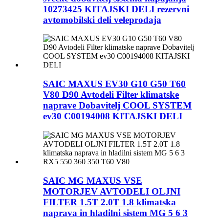
10273425 KITAJSKI DELI rezervni
avtomobilski deli veleprodaja
SAIC MAXUS EV30 G10 G50 T60
V80 D90 Avtodeli Filter klimatske
naprave Dobavitelj COOL SYSTEM
ev30 C00194008 KITAJSKI DELI
SAIC MG MAXUS VSE
MOTORJEV AVTODELI OLJNI
FILTER 1.5T 2.0T 1.8 klimatska
naprava in hladilni sistem MG 5 6 3