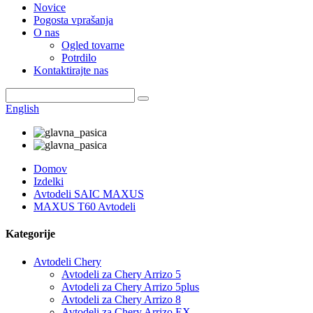
Novice
Pogosta vprašanja
O nas
Ogled tovarne
Potrdilo
Kontaktirajte nas
English
Domov
Izdelki
Avtodeli SAIC MAXUS
MAXUS T60 Avtodeli
Kategorije
Avtodeli Chery
Avtodeli za Chery Arrizo 5
Avtodeli za Chery Arrizo 5plus
Avtodeli za Chery Arrizo 8
Avtodeli za Chery Arrizo EX