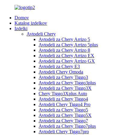
Domov
Katalog izdelkov
Izdelki
Avtodeli Chery
Avtodeli za Chery Arrizo 5
Avtodeli za Chery Arrizo 5plus
Avtodeli za Chery Arrizo 8
Avtodeli za Chery Arrizo EX
Avtodeli za Chery Arrizo GX
Avtodeli za Chery E3
Avtodeli Chery Omoda
Avtodeli za Chery Tiggo3
Avtodeli za Chery Tiggo3plus
Avtodeli za Chery Tiggo3X
Chery Tiggo3Xplus Auto
Avtodeli za Chery Tiggo4
Avtodeli Chery Tiggo4 Pro
Avtodeli za Chery Tiggo5
Avtodeli za Chery Tiggo5X
Avtodeli za Chery Tiggo7
Avtodeli za Chery Tiggo7plus
Avtodeli Chery Tiggo7pro