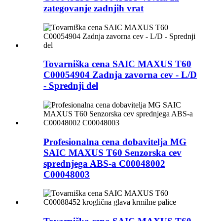
zategovanje zadnjih vrat
Tovarniška cena SAIC MAXUS T60
C00054904 Zadnja zavorna cev - L/D
- Sprednji del
Profesionalna cena dobavitelja MG
SAIC MAXUS T60 Senzorska cev
sprednjega ABS-a C00048002
C00048003