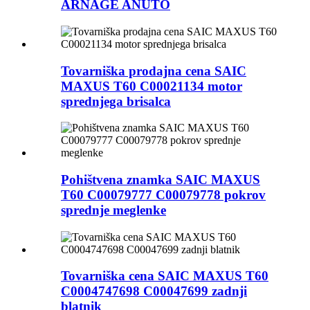
ARNAGE ANUTO
Tovarniška prodajna cena SAIC
MAXUS T60 C00021134 motor
sprednjega brisalca
Pohištvena znamka SAIC MAXUS
T60 C00079777 C00079778 pokrov
sprednje meglenke
Tovarniška cena SAIC MAXUS T60
C0004747698 C00047699 zadnji
blatnik