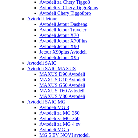
Avtodeli za Chery Tiggo8
Avtodeli za Chery Tiggo8plus
Avtodeli Chery Tiggo8pro
Avtodeli Jetour
Avtodeli Jetour Dasheng
Avtodeli Jetour Traveler
Avtodeli Jetour X70
Avtodeli Jetour X70Plus
Avtodeli Jetour X90
Jetour X90plus Avtodeli
Avtodeli Jetour X95
Avtodeli SAIC
Avtodeli SAIC MAXUS
MAXUS D90 Avtodeli
MAXUS G10 Avtodeli
MAXUS G50 Avtodeli
MAXUS T60 Avtodeli
MAXUS V80 Avtodeli
Avtodeli SAIC MG
Avtodeli MG 3
Avtodeli za MG 350
Avtodeli za MG 360
Avtodeli za MG 4 ev
Avtodeli MG 5
MG 5 EV NOVI avtodeli