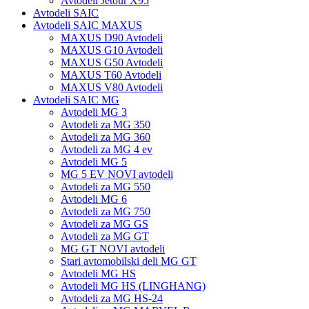
Avtodeli Jetour X95
Avtodeli SAIC
Avtodeli SAIC MAXUS
MAXUS D90 Avtodeli
MAXUS G10 Avtodeli
MAXUS G50 Avtodeli
MAXUS T60 Avtodeli
MAXUS V80 Avtodeli
Avtodeli SAIC MG
Avtodeli MG 3
Avtodeli za MG 350
Avtodeli za MG 360
Avtodeli za MG 4 ev
Avtodeli MG 5
MG 5 EV NOVI avtodeli
Avtodeli za MG 550
Avtodeli MG 6
Avtodeli za MG 750
Avtodeli za MG GS
Avtodeli za MG GT
MG GT NOVI avtodeli
Stari avtomobilski deli MG GT
Avtodeli MG HS
Avtodeli MG HS (LINGHANG)
Avtodeli za MG HS-24