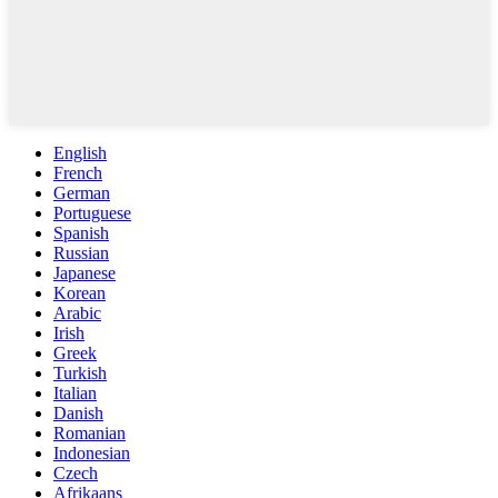
English
French
German
Portuguese
Spanish
Russian
Japanese
Korean
Arabic
Irish
Greek
Turkish
Italian
Danish
Romanian
Indonesian
Czech
Afrikaans