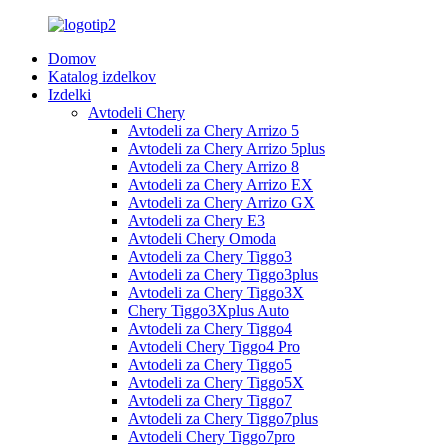
Domov
Katalog izdelkov
Izdelki
Avtodeli Chery
Avtodeli za Chery Arrizo 5
Avtodeli za Chery Arrizo 5plus
Avtodeli za Chery Arrizo 8
Avtodeli za Chery Arrizo EX
Avtodeli za Chery Arrizo GX
Avtodeli za Chery E3
Avtodeli Chery Omoda
Avtodeli za Chery Tiggo3
Avtodeli za Chery Tiggo3plus
Avtodeli za Chery Tiggo3X
Chery Tiggo3Xplus Auto
Avtodeli za Chery Tiggo4
Avtodeli Chery Tiggo4 Pro
Avtodeli za Chery Tiggo5
Avtodeli za Chery Tiggo5X
Avtodeli za Chery Tiggo7
Avtodeli za Chery Tiggo7plus
Avtodeli Chery Tiggo7pro