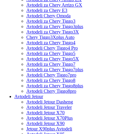
Avtodeli za Chery Arrizo GX
Avtodeli za Chery E3
Avtodeli Chery Omoda
Avtodeli za Chery Tiggo3
Avtodeli za Chery Tiggo3plus
Avtodeli za Chery Tiggo3X
Chery Tiggo3Xplus Auto
Avtodeli za Chery Tiggo4
Avtodeli Chery Tiggo4 Pro
Avtodeli za Chery Tiggo5
Avtodeli za Chery Tiggo5X
Avtodeli za Chery Tiggo7
Avtodeli za Chery Tiggo7plus
Avtodeli Chery Tiggo7pro
Avtodeli za Chery Tiggo8
Avtodeli za Chery Tiggo8plus
Avtodeli Chery Tiggo8pro
Avtodeli Jetour
Avtodeli Jetour Dasheng
Avtodeli Jetour Traveler
Avtodeli Jetour X70
Avtodeli Jetour X70Plus
Avtodeli Jetour X90
Jetour X90plus Avtodeli