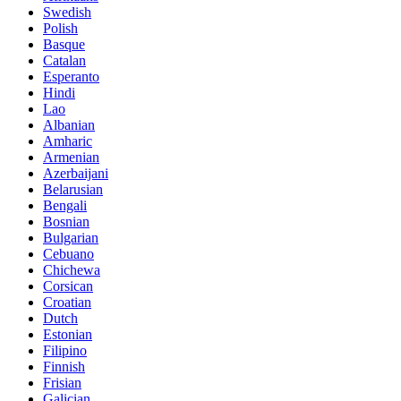
Swedish
Polish
Basque
Catalan
Esperanto
Hindi
Lao
Albanian
Amharic
Armenian
Azerbaijani
Belarusian
Bengali
Bosnian
Bulgarian
Cebuano
Chichewa
Corsican
Croatian
Dutch
Estonian
Filipino
Finnish
Frisian
Galician