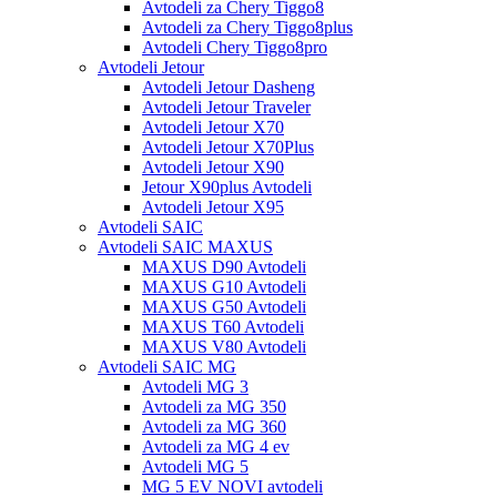
Avtodeli za Chery Tiggo8
Avtodeli za Chery Tiggo8plus
Avtodeli Chery Tiggo8pro
Avtodeli Jetour
Avtodeli Jetour Dasheng
Avtodeli Jetour Traveler
Avtodeli Jetour X70
Avtodeli Jetour X70Plus
Avtodeli Jetour X90
Jetour X90plus Avtodeli
Avtodeli Jetour X95
Avtodeli SAIC
Avtodeli SAIC MAXUS
MAXUS D90 Avtodeli
MAXUS G10 Avtodeli
MAXUS G50 Avtodeli
MAXUS T60 Avtodeli
MAXUS V80 Avtodeli
Avtodeli SAIC MG
Avtodeli MG 3
Avtodeli za MG 350
Avtodeli za MG 360
Avtodeli za MG 4 ev
Avtodeli MG 5
MG 5 EV NOVI avtodeli