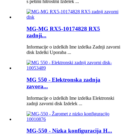
s petimi hitrostmi Izdelek ...
MG-MG RX5-10174828 RX5
zadnji...
Informacije o izdelkih Ime izdelka Zadnji zavorni
disk Izdelki Uporaba ...
MG 550 - Elektronska zadnja
zavora...
Informacije o izdelkih Ime izdelka Elektronski
zadnji zavorni disk Izdelek ...
MG-550 - Nizka konfiguracija H...