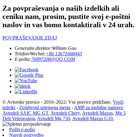
Za povpraševanja o naših izdelkih ali
ceniku nam, prosim, pustite svoj e-poštni
naslov in vas bomo kontaktirali v 24 urah.
POVPRAŠEVANJE ZDAJ
Generalni direktor:
William Gao
Telefon/Wechat:
+86 13671668443
E-pošta:
76997208@QQ.COM
© Avtorske pravice - 2010–2022: Vse pravice pridržane.
Vroči
izdelki
-
Zemljevid spletnega mesta
-
AMP za mobilne naprave
Avtodeli SAIC MG GT
,
Avtodeli Chery
,
Avtodeli Maxus
,
Mg 5
Deli Veleprodaja
,
Avtodeli Mg 750
,
Avtodeli Maxus G10
,
Pošlji e-pošto
Naredi poizvedbo