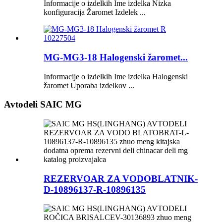
Informacije o izdelkih Ime izdelka Nizka
konfiguracija Žaromet Izdelek ...
MG-MG3-18 Halogenski žaromet...
Informacije o izdelkih Ime izdelka Halogenski
žaromet Uporaba izdelkov ...
Avtodeli SAIC MG
REZERVOAR ZA VODOBLATNIK-
D-10896137-R-10896135