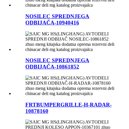
NOSILEC SPREDNJEGA
ODBIJAČA-10940416
NOSILEC SPREDNJEGA
ODBIJAČA-10861852
FRTBUMPERGRILLE-H-RADAR-
10878160