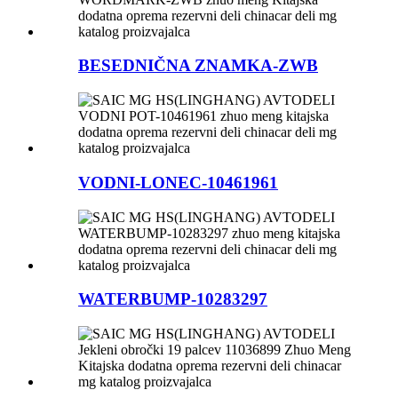
BESEDNIČNA ZNAMKA-ZWB
VODNI-LONEC-10461961
WATERBUMP-10283297