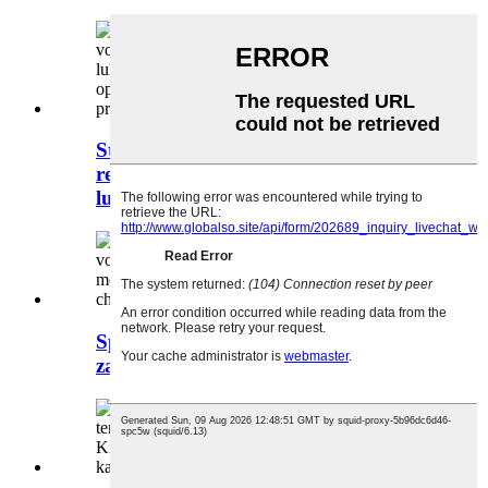
Stranska plošča spodnjega dela
rezervoarja za vodo v obliki črke L z
luknjami 10769475
Spodnja stranska plošča rezervoarja
za vodo R-10769477