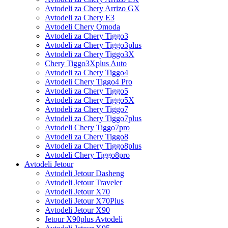
Avtodeli za Chery Arrizo GX
Avtodeli za Chery E3
Avtodeli Chery Omoda
Avtodeli za Chery Tiggo3
Avtodeli za Chery Tiggo3plus
Avtodeli za Chery Tiggo3X
Chery Tiggo3Xplus Auto
Avtodeli za Chery Tiggo4
Avtodeli Chery Tiggo4 Pro
Avtodeli za Chery Tiggo5
Avtodeli za Chery Tiggo5X
Avtodeli za Chery Tiggo7
Avtodeli za Chery Tiggo7plus
Avtodeli Chery Tiggo7pro
Avtodeli za Chery Tiggo8
Avtodeli za Chery Tiggo8plus
Avtodeli Chery Tiggo8pro
Avtodeli Jetour
Avtodeli Jetour Dasheng
Avtodeli Jetour Traveler
Avtodeli Jetour X70
Avtodeli Jetour X70Plus
Avtodeli Jetour X90
Jetour X90plus Avtodeli