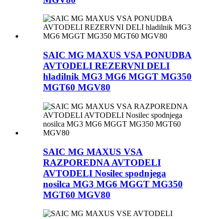
SAIC MG MAXUS VSA PONUDBA
AVTODELI REZERVNI DELI
hladilnik MG3 MG6 MGGT MG350
MGT60 MGV80
SAIC MG MAXUS VSA
RAZPOREDNA AVTODELI
AVTODELI Nosilec spodnjega
nosilca MG3 MG6 MGGT MG350
MGT60 MGV80