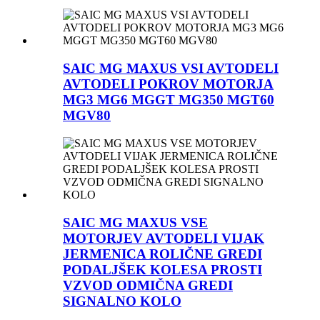
SAIC MG MAXUS VSI AVTODELI
AVTODELI POKROV MOTORJA
MG3 MG6 MGGT MG350 MGT60
MGV80
SAIC MG MAXUS VSE
MOTORJEV AVTODELI VIJAK
JERMENICA ROLIČNE GREDI
PODALJŠEK KOLESA PROSTI
VZVOD ODMIČNA GREDI
SIGNALNO KOLO