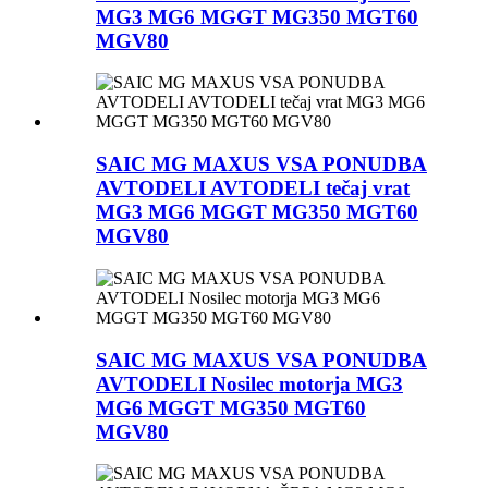
MG3 MG6 MGGT MG350 MGT60
MGV80
SAIC MG MAXUS VSA PONUDBA
AVTODELI AVTODELI tečaj vrat
MG3 MG6 MGGT MG350 MGT60
MGV80
SAIC MG MAXUS VSA PONUDBA
AVTODELI Nosilec motorja MG3
MG6 MGGT MG350 MGT60
MGV80