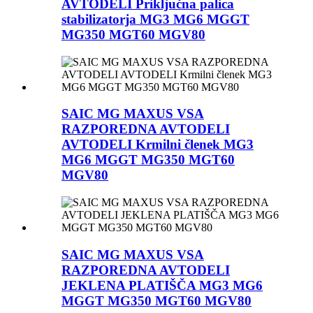
AVTODELI Priključna palica
stabilizatorja MG3 MG6 MGGT
MG350 MGT60 MGV80
SAIC MG MAXUS VSA
RAZPOREDNA AVTODELI
AVTODELI Krmilni členek MG3
MG6 MGGT MG350 MGT60
MGV80
SAIC MG MAXUS VSA
RAZPOREDNA AVTODELI
JEKLENA PLATIŠČA MG3 MG6
MGGT MG350 MGT60 MGV80