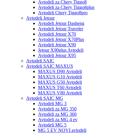
Avtodeli za Chery Tiggo8
Avtodeli za Chery Tiggo8plus
Avtodeli Chery Tiggo8pro
Avtodeli Jetour
Avtodeli Jetour Dasheng
Avtodeli Jetour Traveler
Avtodeli Jetour X70
Avtodeli Jetour X70Plus
Avtodeli Jetour X90
Jetour X90plus Avtodeli
Avtodeli Jetour X95
Avtodeli SAIC
Avtodeli SAIC MAXUS
MAXUS D90 Avtodeli
MAXUS G10 Avtodeli
MAXUS G50 Avtodeli
MAXUS T60 Avtodeli
MAXUS V80 Avtodeli
Avtodeli SAIC MG
Avtodeli MG 3
Avtodeli za MG 350
Avtodeli za MG 360
Avtodeli za MG 4 ev
Avtodeli MG 5
MG 5 EV NOVI avtodeli