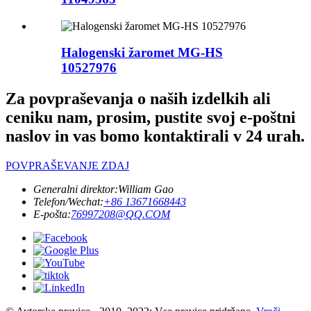
Halogenski žaromet MG-HS
10527976
Za povpraševanja o naših izdelkih ali
ceniku nam, prosim, pustite svoj e-poštni
naslov in vas bomo kontaktirali v 24 urah.
POVPRAŠEVANJE ZDAJ
Generalni direktor:
William Gao
Telefon/Wechat:
+86 13671668443
E-pošta:
76997208@QQ.COM