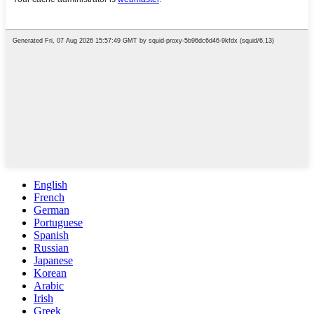
English
French
German
Portuguese
Spanish
Russian
Japanese
Korean
Arabic
Irish
Greek