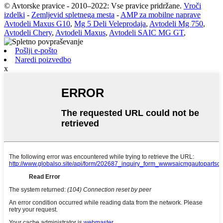
© Avtorske pravice - 2010–2022: Vse pravice pridržane.
Vroči
izdelki
-
Zemljevid spletnega mesta
-
AMP za mobilne naprave
Avtodeli Maxus G10
,
Mg 5 Deli Veleprodaja
,
Avtodeli Mg 750
,
Avtodeli Chery
,
Avtodeli Maxus
,
Avtodeli SAIC MG GT
,
Pošlji e-pošto
Naredi poizvedbo
x