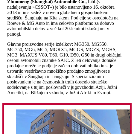
Zhuomeng (Shanghai) Automobile Co., Ltd.
(v
nadaljevanju »CSSOT«) je bilo ustanovljeno 16. oktobra
2018 in ima sedež v novem globalnem gospodarskem
središču, Šanghaju na Kitajskem. Podjetje se osredotoča na
Roewe & MG Auto in ima celovito platformo za dobavo
avtomobilskih delov z več kot 20-letnimi izkušnjami v
panogi.
Glavne proizvodne serije izdelkov: MG350, MG550,
MG750, MG6, MG5, MGRX5, MGGS, MGZS, MGHS,
MG3, MAXUS V80, T60, G10, D50, G50 in drugi običajni
osebni avtomobili znamke SAIC. Z leti delovanja domače
prodajne mreže je podjetje začelo dobivati ​​obliko in si je
ustvarilo vsedržavno množično prodajno zmogljivost s
skladišči v Šanghaju in Jiangsuju. S specializiranim
poslovanjem je na čezmorskih trgih doseglo strateško
sodelovanje s tujimi poslovneži v jugovzhodni Aziji, Južni
Ameriki, na Bližnjem vzhodu, v Južni Afriki in Evropi.