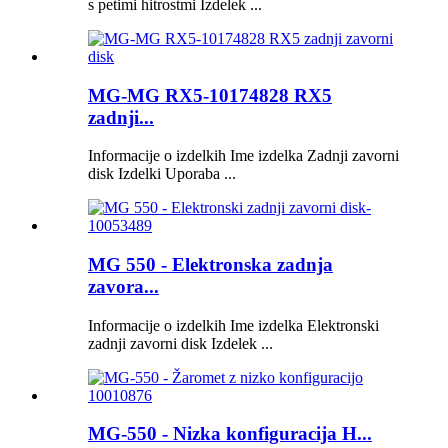
s petimi hitrostmi Izdelek ...
MG-MG RX5-10174828 RX5
zadnji...
Informacije o izdelkih Ime izdelka Zadnji zavorni
disk Izdelki Uporaba ...
MG 550 - Elektronska zadnja
zavora...
Informacije o izdelkih Ime izdelka Elektronski
zadnji zavorni disk Izdelek ...
MG-550 - Nizka konfiguracija H...