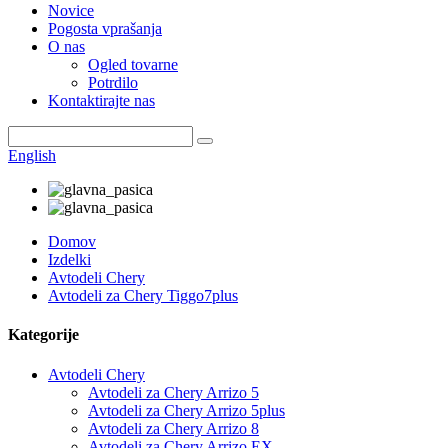
Novice
Pogosta vprašanja
O nas
Ogled tovarne
Potrdilo
Kontaktirajte nas
English
Domov
Izdelki
Avtodeli Chery
Avtodeli za Chery Tiggo7plus
Kategorije
Avtodeli Chery
Avtodeli za Chery Arrizo 5
Avtodeli za Chery Arrizo 5plus
Avtodeli za Chery Arrizo 8
Avtodeli za Chery Arrizo EX