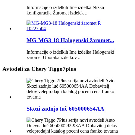
Informacije o izdelkih Ime izdelka Nizka
konfiguracija Žaromet Izdelek ...
MG-MG3-18 Halogenski žaromet...
Informacije o izdelkih Ime izdelka Halogenski
žaromet Uporaba izdelkov ...
Avtodeli za Chery Tiggo7plus
Skozi zadnjo luč 605000654AA