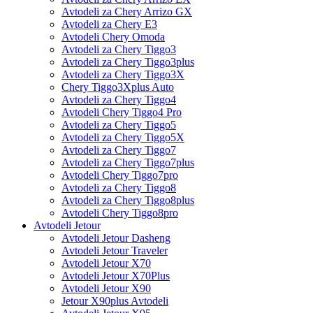
Avtodeli za Chery Arrizo GX
Avtodeli za Chery E3
Avtodeli Chery Omoda
Avtodeli za Chery Tiggo3
Avtodeli za Chery Tiggo3plus
Avtodeli za Chery Tiggo3X
Chery Tiggo3Xplus Auto
Avtodeli za Chery Tiggo4
Avtodeli Chery Tiggo4 Pro
Avtodeli za Chery Tiggo5
Avtodeli za Chery Tiggo5X
Avtodeli za Chery Tiggo7
Avtodeli za Chery Tiggo7plus
Avtodeli Chery Tiggo7pro
Avtodeli za Chery Tiggo8
Avtodeli za Chery Tiggo8plus
Avtodeli Chery Tiggo8pro
Avtodeli Jetour
Avtodeli Jetour Dasheng
Avtodeli Jetour Traveler
Avtodeli Jetour X70
Avtodeli Jetour X70Plus
Avtodeli Jetour X90
Jetour X90plus Avtodeli