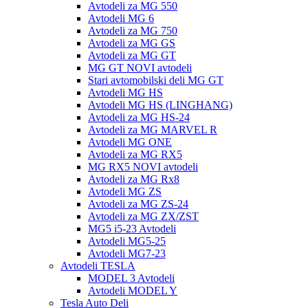
Avtodeli za MG 550
Avtodeli MG 6
Avtodeli za MG 750
Avtodeli za MG GS
Avtodeli za MG GT
MG GT NOVI avtodeli
Stari avtomobilski deli MG GT
Avtodeli MG HS
Avtodeli MG HS (LINGHANG)
Avtodeli za MG HS-24
Avtodeli za MG MARVEL R
Avtodeli MG ONE
Avtodeli za MG RX5
MG RX5 NOVI avtodeli
Avtodeli za MG Rx8
Avtodeli MG ZS
Avtodeli za MG ZS-24
Avtodeli za MG ZX/ZST
MG5 i5-23 Avtodeli
Avtodeli MG5-25
Avtodeli MG7-23
Avtodeli TESLA
MODEL 3 Avtodeli
Avtodeli MODEL Y
Tesla Auto Deli