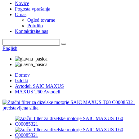
Novice
Pogosta vprašanja
O nas
Ogled tovarne
Potrdilo
Kontaktirajte nas
English
Domov
Izdelki
Avtodeli SAIC MAXUS
MAXUS T60 Avtodeli