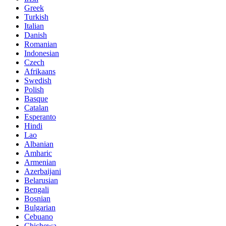
Greek
Turkish
Italian
Danish
Romanian
Indonesian
Czech
Afrikaans
Swedish
Polish
Basque
Catalan
Esperanto
Hindi
Lao
Albanian
Amharic
Armenian
Azerbaijani
Belarusian
Bengali
Bosnian
Bulgarian
Cebuano
Chichewa