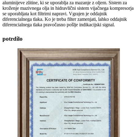
aluminijeve zlitine, ki se uporablja za mazanje z oljem. Sistem za
kroženje mazivnega olja in hidravlični sistem vijačnega kompresorja
se uporabljata kot filtrirni napravi. Vgrajen je oddajnik
diferencialnega tlaka. Ko je treba filter zamenjati, lahko oddajnik
diferencialnega tlaka pravočasno pošlje indikacijski signal.
potrdilo