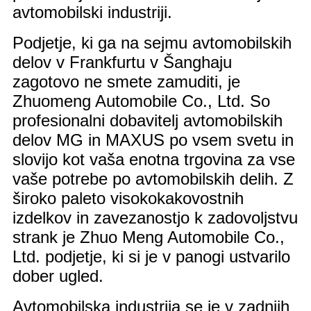
avtomobilski industriji.
Podjetje, ki ga na sejmu avtomobilskih
delov v Frankfurtu v Šanghaju
zagotovo ne smete zamuditi, je
Zhuomeng Automobile Co., Ltd. So
profesionalni dobavitelj avtomobilskih
delov MG in MAXUS po vsem svetu in
slovijo kot vaša enotna trgovina za vse
vaše potrebe po avtomobilskih delih. Z
široko paleto visokokakovostnih
izdelkov in zavezanostjo k zadovoljstvu
strank je Zhuo Meng Automobile Co.,
Ltd. podjetje, ki si je v panogi ustvarilo
dober ugled.
Avtomobilska industrija se je v zadnjih