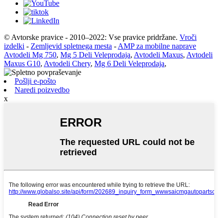
© Avtorske pravice - 2010–2022: Vse pravice pridržane.
Vroči
izdelki
-
Zemljevid spletnega mesta
-
AMP za mobilne naprave
Avtodeli Mg 750
,
Mg 5 Deli Veleprodaja
,
Avtodeli Maxus
,
Avtodeli
Maxus G10
,
Avtodeli Chery
,
Mg 6 Deli Veleprodaja
,
Pošlji e-pošto
Naredi poizvedbo
x