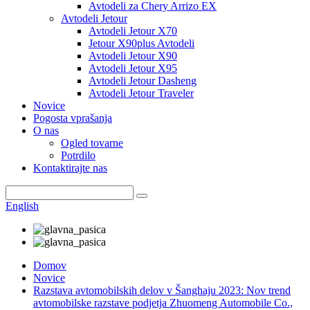
Avtodeli za Chery Arrizo EX
Avtodeli Jetour
Avtodeli Jetour X70
Jetour X90plus Avtodeli
Avtodeli Jetour X90
Avtodeli Jetour X95
Avtodeli Jetour Dasheng
Avtodeli Jetour Traveler
Novice
Pogosta vprašanja
O nas
Ogled tovarne
Potrdilo
Kontaktirajte nas
English
Domov
Novice
Razstava avtomobilskih delov v Šanghaju 2023: Nov trend
avtomobilske razstave podjetja Zhuomeng Automobile Co.,