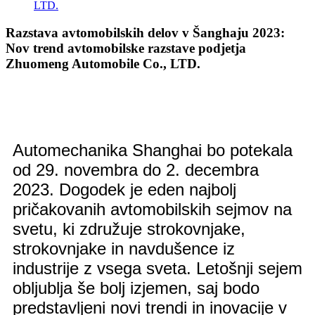
LTD.
Razstava avtomobilskih delov v Šanghaju 2023:
Nov trend avtomobilske razstave podjetja
Zhuomeng Automobile Co., LTD.
Automechanika Shanghai bo potekala
od 29. novembra do 2. decembra
2023. Dogodek je eden najbolj
pričakovanih avtomobilskih sejmov na
svetu, ki združuje strokovnjake,
strokovnjake in navdušence iz
industrije z vsega sveta. Letošnji sejem
obljublja še bolj izjemen, saj bodo
predstavljeni novi trendi in inovacije v