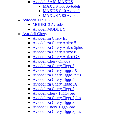
Avtodeli SAIC MAXUS
MAXUS T60 Avtodeli
MAXUS G10 Avtodeli
MAXUS V80 Avtodeli
Avtodeli TESLA
MODEL 3 Avtodeli
Avtodeli MODEL Y
Avtodeli Chery
Avtodeli za Chery E3
Avtodeli za Chery Arrizo 5
Avtodeli za Chery Arrizo 5plus
Avtodeli za Chery Arrizo 8
Avtodeli za Chery Arrizo GX
Avtodeli Chery Omoda
Avtodeli za Chery Tiggo3
Avtodeli za Chery Tiggo3X
Avtodeli za Chery Tiggo3plus
Avtodeli za Chery Tiggo5
Avtodeli za Chery Tiggo5X
Avtodeli za Chery Tiggo7
Avtodeli Chery Tiggo7pro
Avtodeli za Chery Tiggo7plus
Avtodeli za Chery Tiggo8
Avtodeli Chery Tiggo8pro
Avtodeli za Chery Tiggo8plus