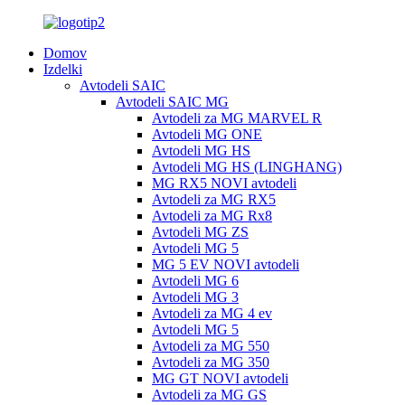
Domov
Izdelki
Avtodeli SAIC
Avtodeli SAIC MG
Avtodeli za MG MARVEL R
Avtodeli MG ONE
Avtodeli MG HS
Avtodeli MG HS (LINGHANG)
MG RX5 NOVI avtodeli
Avtodeli za MG RX5
Avtodeli za MG Rx8
Avtodeli MG ZS
Avtodeli MG 5
MG 5 EV NOVI avtodeli
Avtodeli MG 6
Avtodeli MG 3
Avtodeli za MG 4 ev
Avtodeli MG 5
Avtodeli za MG 550
Avtodeli za MG 350
MG GT NOVI avtodeli
Avtodeli za MG GS