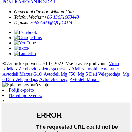
POVPRAŠEVANJE ZDAJ
Generalni direktor:
William Gao
Telefon/Wechat:
+86 13671668443
E-pošta:
76997208@QQ.COM
© Avtorske pravice - 2010–2022: Vse pravice pridržane.
Vroči
izdelki
-
Zemljevid spletnega mesta
-
AMP za mobilne naprave
Avtodeli Maxus G10
,
Avtodeli Mg 750
,
Mg 5 Deli Veleprodaja
,
Mg
6 Deli Veleprodaja
,
Avtodeli Chery
,
Avtodeli Maxus
,
Pošlji e-pošto
Naredi poizvedbo
x